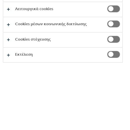
Λειτουργικά cookies
Cookies μέσων κοινωνικής δικτύωσης
COCA-COLA LIGHT
Cookies στόχευσης
H Coca‑Cola Light προσφέρει την
απολαυστική γεύση Coca‑Cola, χωρίς
Εκτέλεση
ζάχαρη και θερμίδες, και τονώνει κάθε
στιγμή της ημέρας με τον πιο light
τρόπο.
Η Coca-Cola Light έκανε την εμφάνισή
της στις Η.Π.Α στις 9 Αυγούστου του
1982 ως το πρώτο brand που έφερε το
εμπορικό σήμα Coca-Cola
καταφέρνοντας να δημιουργήσει μια
ολόκληρη νέα κατηγορία και έναν νέο