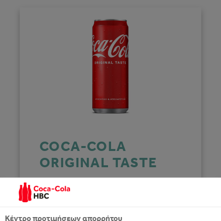
COCA-COLA
ORIGINAL TASTE
Το 1950, η Coca-Cola ήρθε στην Κύπρο
και από τότε, προσφέρεται καθημερινά
και με τη μοναδική γεύση της κατακτά
Κέντρο προτιμήσεων απορρήτου