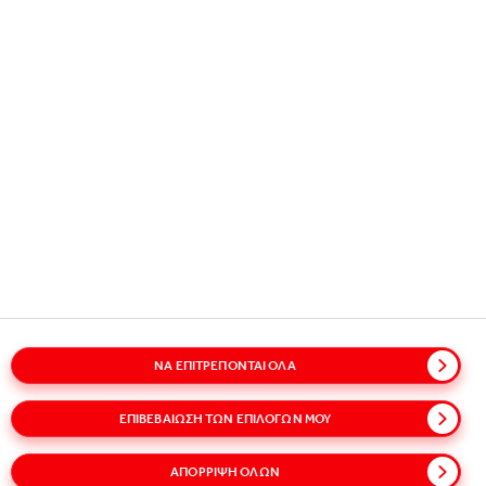
All rights reserved.
Η ΕΤΑΙΡΕΙΑ ΜΑΣ
ΧΡΗΣΙΜΕΣ ΠΛΗΡΟΦΟΡΙΕΣ
ΜΕΙΝΕΤΕ ΣΕ ΕΠΑΦΗ
Glossary
Sitemap
Οι πολιτικές μας
ΝΑ ΕΠΙΤΡΈΠΟΝΤΑΙ ΌΛΑ
Πολιτική για τα προσωπικά δεδομένα
Η πολιτική μας για τα Cookies
Όροι χρήσεις
ΕΠΙΒΕΒΑΊΩΣΗ ΤΩΝ ΕΠΙΛΟΓΏΝ ΜΟΥ
Προσβασιμότητα
Speak Up!
ΑΠΌΡΡΙΨΗ ΌΛΩΝ