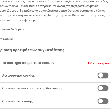
έψετε ορισμένους τύπους cookies. Κάντε κλικ στις διαφορετικές επικεφαλίδες
 Company
οριών για να μάθετε περισσότερα και να αλλάξετε τις προεπιλεγμένες
σεις. Ωστόσο, θα πρέπει να γνωρίζετε ότι ο αποκλεισμός ορισμένων τύπων
es μπορεί να επηρεάσει την εμπειρία σας στην τοποθεσία και τις υπηρεσίες που
ύμε να σας προσφέρουμε.
σωπικά Δεδομένα
η Cookie
είριση προτιμήσεων συγκατάθεσης
Τα αυστηρά απαραίτητα cookies
Πάντα ενεργό
Λειτουργικά cookies
Cookies μέσων κοινωνικής δικτύωσης
Cookies στόχευσης