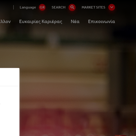
Language
GR
SEARCH
MARKET SITES
έλλον
Ευκαιρίες Καριέρας
Νέα
Επικοινωνία
ι