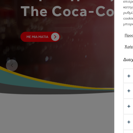
επιτρ
The Coca-Cola
κατηγ
ΜΑΘΕΤΕ ΠΕΡΙΣΣΟΤΕΡΑ
ρυθμί
cooki
μπορο
Προ
ΜΕ ΜΙΑ ΜΑΤΙΆ
Χρήσ
Διαχ