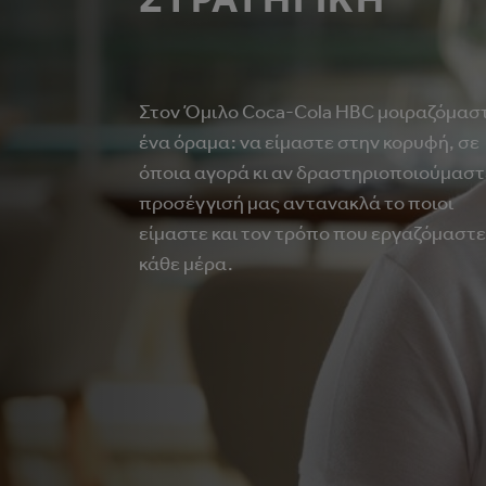
Στον Όμιλο Coca‑Cola HBC μοιραζόμασ
ένα όραμα: να είμαστε στην κορυφή, σε
όποια αγορά κι αν δραστηριοποιούμαστ
προσέγγισή μας αντανακλά το ποιοι
είμαστε και τον τρόπο που εργαζόμαστε
κάθε μέρα.