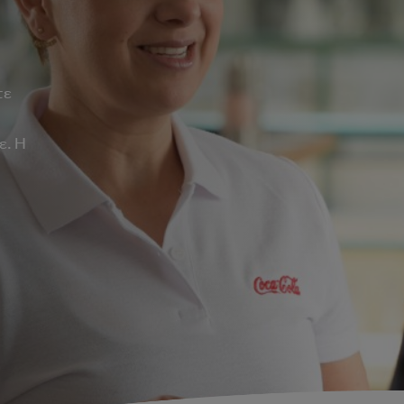
τε
ε. Η