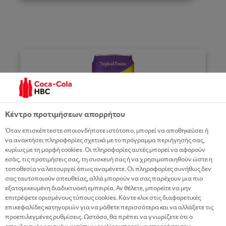
Κέντρο προτιμήσεων απορρήτου
Όταν επισκέπτεστε οποιονδήποτε ιστότοπο, μπορεί να αποθηκεύσει ή
να ανακτήσει πληροφορίες σχετικά με το πρόγραμμα περιήγησής σας,
κυρίως με τη μορφή cookies. Οι πληροφορίες αυτές μπορεί να αφορούν
εσάς, τις προτιμήσεις σας, τη συσκευή σας ή να χρησιμοποιηθούν ώστε η
τοποθεσία να λειτουργεί όπως αναμένετε. Οι πληροφορίες συνήθως δεν
σας ταυτοποιούν απευθείας, αλλά μπορούν να σας παρέχουν μια πιο
TROPICAL FUSION
εξατομικευμένη διαδικτυακή εμπειρία. Αν θέλετε, μπορείτε να μην
επιτρέψετε ορισμένους τύπους cookies. Κάντε κλικ στις διαφορετικές
επικεφαλίδες κατηγοριών για να μάθετε περισσότερα και να αλλάξετε τις
Η νέα δροσιστική πρόταση από το
προεπιλεγμένες ρυθμίσεις. Ωστόσο, θα πρέπει να γνωρίζετε ότι ο