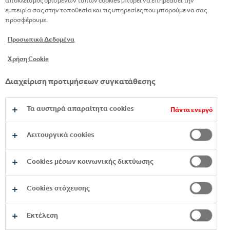
αποκλεισμός ορισμένων τύπων cookies μπορεί να επηρεάσει την
Schweppes με γεύση από τροπικά
εμπειρία σας στην τοποθεσία και τις υπηρεσίες που μπορούμε να σας
φρούτα, το Schweppes Tropical Fusion
προσφέρουμε.
είναι εδώ για να απογειώσει τις στιγμές
Προσωπικά Δεδομένα
σου. Απόλαυσέ το σκέτο με πάγο ή στο
cocktail σου.
Χρήση Cookie
Διαχείριση προτιμήσεων συγκατάθεσης
Τα αυστηρά απαραίτητα cookies
Πάντα ενεργό
Λειτουργικά cookies
Cookies μέσων κοινωνικής δικτύωσης
Cookies στόχευσης
Εκτέλεση